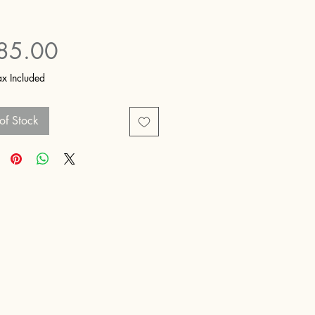
Price
85.00
ax Included
of Stock