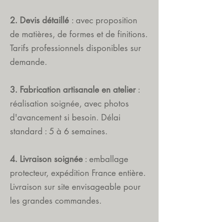
2. Devis détaillé
: avec proposition
de matières, de formes et de finitions.
Tarifs professionnels disponibles sur
demande.
3. Fabrication artisanale en atelier
:
réalisation soignée, avec photos
d'avancement si besoin. Délai
standard : 5 à 6 semaines.
4. Livraison soignée
: emballage
protecteur, expédition France entière.
Livraison sur site envisageable pour
les grandes commandes.