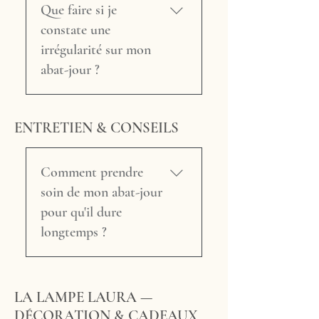
Dommage découvert à
Que faire si je
disposez d'un délai de 14
l'ouverture du colis : envoyez-
jours à compter de la
constate une
nous un email à
réception pour retourner
irrégularité sur mon
nadege@maison-tricard.fr
l'article contre remboursement
abat-jour ?
dans les 24 heures suivant la
(hors frais de port). Les frais
réception, en joignant une
de retour sont à votre charge.
Tous les produits Maison
photo de l'abat-jour
Création Spéciale (sur
Tricard sont réalisés
endommagé dans son
ENTRETIEN & CONSEILS
mesure) : conformément à
entièrement à la main. Par
emballage. Nous étudierons
l'article L.221-28 du Code de
nature, chaque pièce est
la situation et vous
la consommation, les biens
unique et peut présenter de
Comment prendre
proposerons une solution. →
confectionnés selon vos
légères variations — dans le
soin de mon abat-jour
Maison Tricard soigne
spécifications ou nettement
tombé du tissu, la teinte ou les
particulièrement l'emballage
pour qu'il dure
personnalisés ne peuvent pas
finitions — qui font
de ses créations pour les
longtemps ?
faire l'objet d'un droit de
précisément le charme et la
protéger au maximum
rétractation. C'est pourquoi
valeur du travail artisanal.
pendant le transport.
Un abat-jour artisanal bien
nous accordons une grande
Ces variations ne constituent
entretenu peut traverser les
importance à la phase de
pas des défauts. En revanche,
LA LAMPE LAURA —
générations. Quelques gestes
validation du tissu et du devis
si vous constatez un défaut
DÉCORATION & CADEAUX
simples : – Évitez
avant la mise en fabrication.