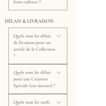
jours ouvrés, il peut être
bons cadeaux ?
tarifs démarrent à partir de
tissus.
l'abat-jour. → Consultez nos
prestataires de référence dans
impossible de modifier
quelques centaines d'euros
Conditions Générales de
la sécurisation des paiements
l'adresse ou le contenu une
Oui ! Les Bons Cadeau
pour une restauration simple,
Vente sur le site pour tous les
en ligne.
fois le panier validé.
Maison Tricard sont
DÉLAIS & LIVRAISON
et peuvent aller au-delà pour
détails.
Contactez-nous
disponibles pour tout montant
des créations complexes ou
immédiatement avec la
de votre choix. Ils sont
en parchemin. Demandez un
mention « URGENT » dans
valables pour l'achat d'un
Quels sont les délais
devis sans engagement.
l'objet de votre mail. Création
abat-jour de la Collection,
de livraison pour un
Spéciale : une fois l'acompte
d'une Création Spéciale ou
article de la Collection
versé, la commande est
d'un Stage de Formation à
?
lancée en fabrication et ne
l'atelier. À réception du
peut plus être modifiée, sauf
paiement via Stripe ou
Les abat-jours de la Collection
demande particulière étudiée
PayPal, la personne gâtée
Quels sont les délais
disponibles en boutique en
au cas par cas. Toute
reçoit un joli Bon Cadeau
ligne sont expédiés sous 2 à
pour une Création
modification peut entraîner un
personnalisé, par mail ou par
3 jours ouvrés après
Spéciale (sur mesure) ?
surcoût si des frais ont déjà
courrier selon votre
confirmation du paiement.
été engagés (achat de tissu,
préférence.
Vous recevez un email de
Maison Tricard s'engage à
etc.).
confirmation d'envoi
Quels sont les tarifs
fabriquer et expédier toute