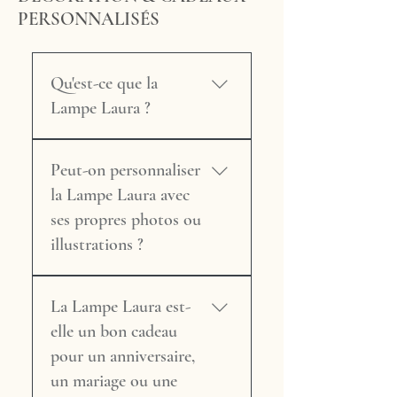
qui vous semble anormal,
PERSONNALISÉS
l'humidité et les zones
n'hésitez pas à nous contacter
exposées à la lumière directe
avec une photo : nous
du soleil prolongée, qui
étudierons chaque situation
peuvent altérer les couleurs du
Qu'est-ce que la
avec soin et bienveillance.
tissu ou fragiliser le
Lampe Laura ?
parchemin. – Utilisez des
ampoules LED de faible
La Lampe Laura est une
puissance (6 à 10 W
Peut-on personnaliser
création originale Maison
maximum), qui dégagent peu
Tricard (modèle déposé),
la Lampe Laura avec
de chaleur. – Pour
fabriquée entièrement à la
ses propres photos ou
l'entretien courant, un
main au Bugue en Dordogne.
illustrations ?
dépoussiérage délicat à la
Elle se distingue par son
brosse douce ou à la
design épuré et singulier : un
Oui, et c'est l'une de ses
soufflette suffit. – En cas
socle en bois massif et deux
La Lampe Laura est-
grandes forces. Les panneaux
de tache, contactez-nous
grands panneaux
de la Lampe Laura peuvent
elle un bon cadeau
avant toute tentative de
rectangulaires verticaux,
accueillir une impression
pour un anniversaire,
nettoyage : certains tissus et
tendus d'un tissu de votre
numérique personnalisée : une
le parchemin naturel ne
un mariage ou une
choix. Sa lumière indirecte,
photo de famille, un portrait,