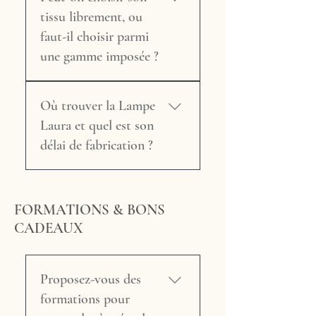
idéale quand on veut offrir
Naissance ou baptême : le
décoration événementielle.
tissu librement, ou
quelque chose d'exceptionnel
prénom du bébé, une
Ses grands panneaux
sans risquer de se tromper.
faut-il choisir parmi
illustration poétique, ou la
lumineux créent une
une gamme imposée ?
photo du nouveau-né sur les
ambiance chaleureuse et
panneaux. – Saint-
intimiste, que ce soit pour un
La liberté est totale. Vous
Valentin, Noël, retraite : un
dîner de gala, une réception
Où trouver la Lampe
choisissez parmi les nombreux
tissu choisi avec soin parmi
de mariage, une expo ou un
tissus disponibles à l'atelier —
Laura et quel est son
les collections disponibles, ou
pop-up store. Pour les
teintes unies, motifs, velours,
délai de fabrication ?
une impression qui raconte
événements, il est possible de
lin, imprimés, tissus précieux
une histoire. Pour toute
commander plusieurs lampes
— ou vous apportez votre
Quelques modèles sont
commande cadeau, Maison
avec le même tissu ou visuel
propre tissu si vous en avez
disponibles immédiatement en
Tricard peut également vous
pour une cohérence visuelle
un particulier en tête. Maison
FORMATIONS & BONS
boutique en ligne sur maison-
fournir un joli bon cadeau à
parfaite — ou au contraire
Tricard travaille avec tous les
CADEAUX
tricard.fr/lampe-laura et dans
offrir dans un premier temps,
des versions différentes qui
grands éditeurs de tissu et
les points de vente partenaires
le destinataire choisissant
racontent une histoire
peut accéder à une gamme
en Dordogne. Pour une Lampe
ensuite son tissu ou son visuel
ensemble. Contactez-nous
très large. Si vous hésitez,
Proposez-vous des
Laura dans le tissu de votre
en échange direct avec
pour étudier votre projet et
Nadège vous guide selon
choix ou avec une
formations pour
Nadège.
obtenir un devis.
votre intérieur et l'ambiance
personnalisation (impression