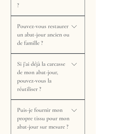
lampe existant, à votre
?
intérieur et à vos goûts.
Nadège Tricard vous
Oui. La boutique en ligne de
accompagne dans le choix
Pouvez-vous restaurer
Maison Tricard propose une
de la forme (empire, tonneau,
sélection d'abat-jours et de
un abat-jour ancien ou
cylindre, carré, etc.), du tissu
lampes prêts à l'envoi, issus
de famille ?
et des finitions (galon, frange,
de la Collection. Vous pouvez
biais…). C'est souvent une
les retrouver sur maison-
Absolument, c'est l'une des
aventure créative
tricard.fr/boutique-de-lampe
Si j'ai déjà la carcasse
spécialités de l'atelier. Maison
enrichissante, et une source
et les commander directement
Tricard intervient sur les abat-
de mon abat-jour,
d'inspiration pour la créatrice
en ligne. Ces pièces sont
jours en tissu, en parchemin
elle-même.
pouvez-vous la
expédiées sous 2 à 3 jours
naturel (y compris le
réutiliser ?
ouvrés après règlement.
remplacement de l'ancienne
vessie de porc), en soie et en
Selon son état, oui. Une
papier. Avant tout
Puis-je fournir mon
carcasse peut sembler en bon
engagement, envoyez-nous
état à l'œil nu, mais être
propre tissu pour mon
une photo de votre abat-jour
légèrement vrillée, ce qui
abat-jour sur mesure ?
avec ses dimensions — nous
complique le travail de