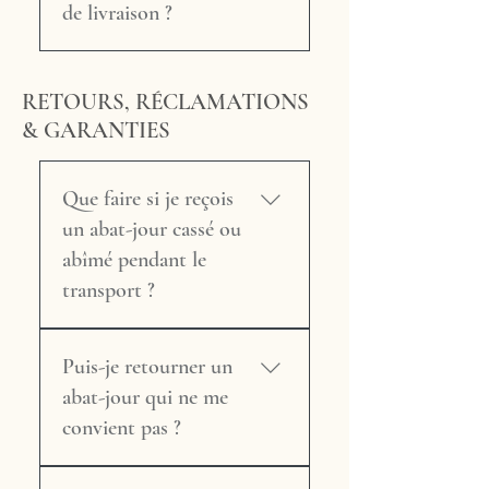
contenant le numéro de suivi
Création Spéciale dans un
de livraison ?
de votre colis.
délai de 6 semaines à
compter de la validation du
Les frais de livraison sont
devis et du versement de
calculés en fonction du poids,
RETOURS, RÉCLAMATIONS
l'acompte de 30 %. Ce délai
du volume du colis et de la
& GARANTIES
peut varier selon la
destination. Ils font l'objet
complexité du projet et la
d'un devis personnalisé pour
destination de livraison. Tout
chaque commande. Avant
Que faire si je reçois
au long de la fabrication,
toute expédition, nous
un abat-jour cassé ou
nous vous tenons informé de
prenons contact avec vous
abîmé pendant le
l'avancement et vous
(ou une personne de votre
transport ?
communiquons la date
choix) pour ajuster au mieux
d'expédition prévue dès
les modalités de transport
Colis visiblement endommagé
qu'elle est confirmée.
selon vos contraintes.
Puis-je retourner un
à la livraison : refusez-le
auprès du transporteur pour
abat-jour qui ne me
qu'il soit renvoyé à l'atelier.
convient pas ?
Aucune autre démarche n'est
nécessaire de votre part.
Article de la Collection : vous