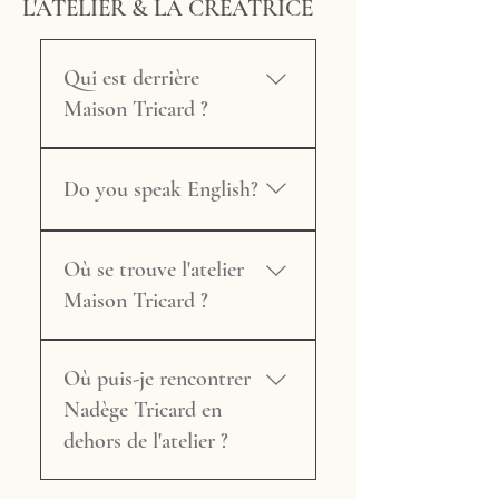
L'ATELIER & LA CRÉATRICE
Qui est derrière
Maison Tricard ?
Nadège Tricard, fondatrice
de Maison Tricard, est une
Do you speak English?
passionnée des arts de la
lumière et des techniques
Yes, with pleasure! Maison
artisanales. Depuis 2018,
Où se trouve l'atelier
Tricard regularly works with
elle crée et restaure des abat-
international clients and will
Maison Tricard ?
jours sur mesure dans son
do its very best to understand
atelier au Bugue, en
your needs and communicate
L'atelier est situé au Bugue, en
Dordogne. Labellisée Métiers
clearly throughout the project
Où puis-je rencontrer
Dordogne (24260), au cœur
d'Art et membre des Ateliers
— from design brief to
du Périgord Noir. Les visites se
Nadège Tricard en
d'Art de France, elle est l'une
delivery.
font sur rendez-vous
dehors de l'atelier ?
des rares spécialistes en
uniquement. Vous pouvez
France à travailler le
réserver votre créneau
Maison Tricard participe