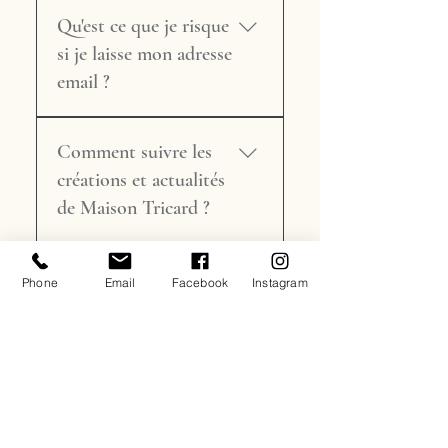
La lettre d'information « Le
disponibles pour offrir un
Spéciale ou un Stage de
Qu'est ce que je risque
Clin d'œil Lumineux » de
stage à un proche.
Formation.
Maison Tricard est une
si je laisse mon adresse
newsletter occasionnelle —
email ?
jamais intrusive — pour rester
dans la lumière de l'atelier.
Rien. Maison Tricard ne
Au programme : nouvelles
Comment suivre les
transmet jamais ses fichiers
pièces de la Collection,
clients à des tiers. Vos
créations et actualités
coulisses de l'atelier, dates
données sont utilisées
de Maison Tricard ?
des salons et des stages,
uniquement pour vous
offres spéciales. Inscription sur
informer sur les actualités de
Plusieurs façons de rester
le site, désinscription possible
l'atelier. Conformément à la
connecté à l'univers de
Phone
Email
Facebook
Instagram
à tout moment sur simple
loi n° 78-17 du 6 janvier
ENTRETIEN & CONSEILS
l'atelier : – Instagram :
demande.
1978 relative à
@maison.tricard_abatjour —
l'informatique, aux fichiers et
nouvelles créations, coulisses
Comment prendre
aux libertés, vous bénéficiez
et inspirations –
soin de mon abat-jour
d'un droit d'accès et de
Facebook : Maison Tricard —
rectification aux données vous
pour qu'il dure
événements et actualités –
concernant, que vous pouvez
longtemps ?
LinkedIn : Maison Tricard —