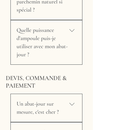
de matières : – Le tissu —
parchemin naturel si
(@maison.tricard_abatjour)
avec des partenariats auprès
spécial ?
Nous reprenons
de tous les grands éditeurs
systématiquement contact
français et internationaux
Le parchemin naturel, issu du
avec vous pour discuter de
(Casamance, Élitis, Pierre
Quelle puissance
recyclage de peaux
vos souhaits par téléphone ou
Frey, Houlès, etc.). L'atelier a
alimentaires (chèvre,
d'ampoule puis-je
en visio, à votre convenance.
également un goût prononcé
chevreau, vélin ou autruche),
utiliser avec mon abat-
pour le chinage de tissus et
est une matière noble et
jour ?
passementeries anciens,
écoresponsable. Sa
précieux pour les
translucidité unique diffuse
Les ampoules LED modernes
restaurations à l'identique. –
une lumière douce et
dégagent beaucoup moins de
Le parchemin naturel —
DEVIS, COMMANDE &
chaleureuse, incomparable.
chaleur que les anciennes
spécialité exclusive de
PAIEMENT
Maison Tricard est fier d'être
ampoules à filament, ce qui
l'atelier, dans des formes
le seul atelier en France à
les rend largement préférables
contemporaines. Maison
transformer cette matière
pour la durée de vie de vos
Un abat-jour sur
Tricard est le seul atelier en
ancestrale en créations
abat-jours. – Abat-jours
mesure, c'est cher ?
France à maîtriser cette
contemporaines, remplaçant
en tissu : nous recommandons
matière noble (chèvre,
avantageusement l'ancienne «
des ampoules LED de 6 à 10
Un abat-jour sur mesure
chevreau, vélin, autruche)
vessie de porc » des abat-