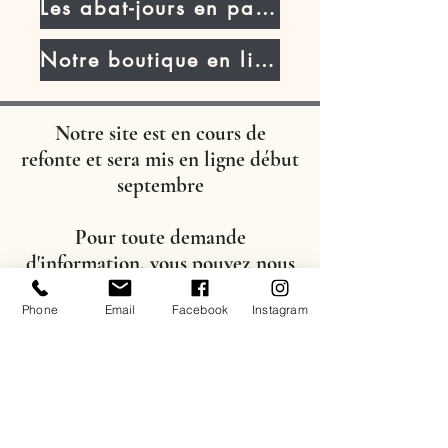
Les abat-jours en parchemin
Notre boutique en ligne
Notre site est en cours de
refonte
et sera mis en ligne début
septembre
Pour toute demande
d'information, vous pouvez nous
contacter :
Phone
Email
Facebook
Instagram
soit par mail :
nadege@maison-
tricard.com
soit par téléphone ou whatsapp :
06 63 64 01 25