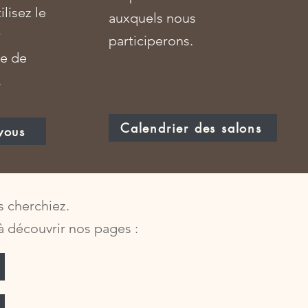
lisez le
auxquels nous
r
participerons.
ge de
.
Calendrier des salons
vous
 cherchiez.
 à découvrir nos pages :