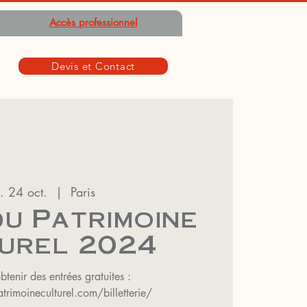
Accès professionnel
Devis et Contact
. 24 oct.
  |  
Paris
u Patrimoine
urel 2024
btenir des entrées gratuites :
rimoineculturel.com/billetterie/