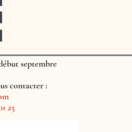
e début septembre
s contacter :
com
01 25