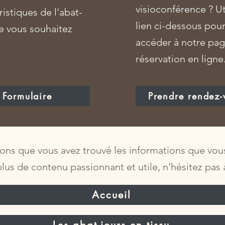
visioconférence ? Uti
ristiques de l'abat-
lien ci-dessous pou
e vous souhaitez
accéder à notre pa
.
réservation en ligne
Formulaire
Prendre rendez-
ns que vous avez trouvé les informations que vous
lus de contenu passionnant et utile, n'hésitez pas
Accueil
Les abat-jours en tissu