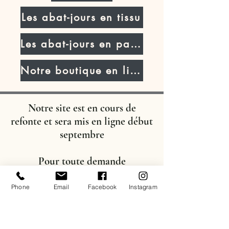
Les abat-jours en tissu
Les abat-jours en parchemin
Notre boutique en ligne
Notre site est en cours de
refonte
et sera mis en ligne début
septembre
Pour toute demande
d'information, vous pouvez nous
contacter :
Phone
Email
Facebook
Instagram
soit par mail :
nadege@maison-
tricard.com
soit par téléphone ou whatsapp :