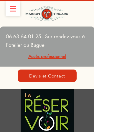
06 63 64 01 25
- Sur rendez-vous à
l'atelier au Bugue
Accès professionnel
Devis et Contact