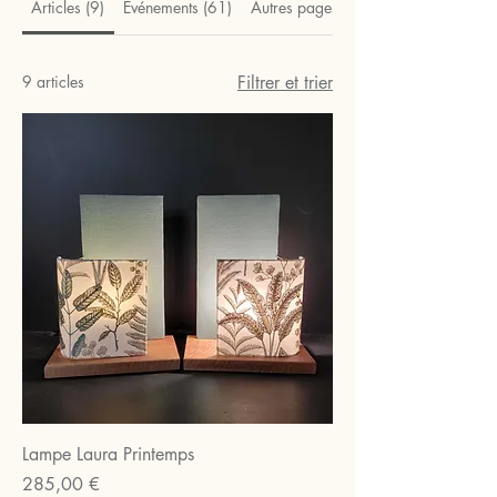
Articles (9)
Événements (61)
Autres pages (33)
9 articles
Filtrer et trier
Lampe Laura Printemps
Prix
285,00 €