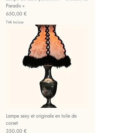
Paradis »
Prix
650,00 €
TVA Incluse
Lampe sexy et originale en toile de
corset
Prix
350,00 €