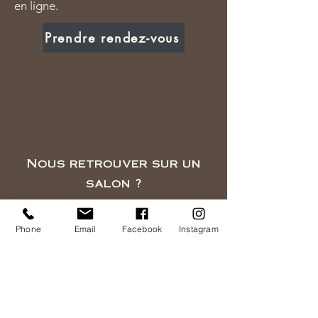
en ligne.
Prendre rendez-vous
Nous retrouver sur un
salon ?
Les salons et marchés sont des
occasions idéales pour vous
Phone
Email
Facebook
Instagram
rencontrer. Découvrez les prochains
événements auxquels nous
participerons.