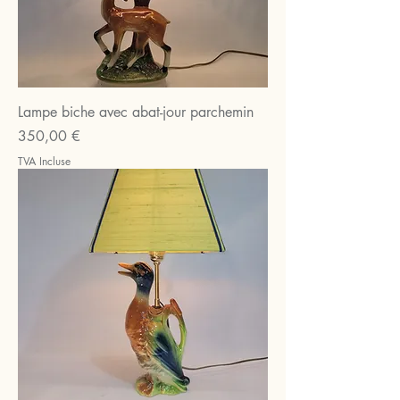
Lampe biche avec abat-jour parchemin
Prix
350,00 €
TVA Incluse