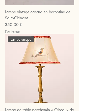
Lampe vintage canard en barbotine de
Saint-Clément
Prix
350,00 €
TVA Incluse
Lampe unique
Lampe de table parchemin « Oiseaux de