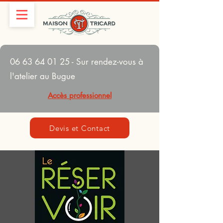
06 63 64 01 25
- Sur rendez-vous à
l'atelier au Bugue
Accès professionnel
Devis et Contact