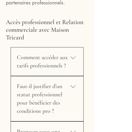
partenaires professionnels.
Accès professionnel et Relation
commerciale avec Maison
Tricard
Comment accéder aux
tarifs professionnels ?
Les tarifs professionnels
sont disponibles sur
Faut-il justifier d'un
demande, après un
statut professionnel
premier échange sur
pour bénéficier des
votre activité et la
conditions pro ?
nature de vos projets.
Contactez-nous via le
Oui. Nous demandons
formulaire de devis sur
un numéro de SIRET (ou
Proposez-vous une