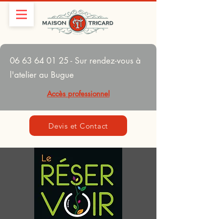
06 63 64 01 25
- Sur rendez-vous à
l'atelier au Bugue
Accès professionnel
Devis et Contact