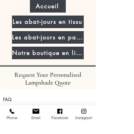
Accueil
Les abat-jours en tissu
Les abat-jours en parchemin
Notre boutique en ligne
Request Your Personalised
Lampshade Quote
FAQ
Mentions légales
Conditions générales de vente - particuliers
Phone
Email
Facebook
Instagram
Conditions générales d'utilisation